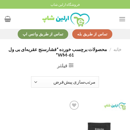
Ski
فروشگاه ارلین شاپ
t
conten
تماس از طریق بله
تماس از طریق واتس اپ
خانه
/
محصولات برچسب خورده “فشارسنج عقربه‌ای بی ول
WM-61”
فیلتر
Add to
wishlist