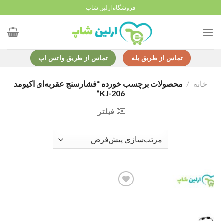
Ski
فروشگاه ارلین شاپ
t
conten
تماس از طریق بله
تماس از طریق واتس اپ
خانه
/
محصولات برچسب خورده “فشارسنج عقربه‌ای اکیومد
KJ-206”
فیلتر
Add to
wishlist