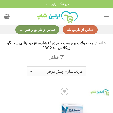
Ski
فروشگاه ارلین شاپ
t
conten
تماس از طریق بله
تماس از طریق واتس اپ
خانه
/
محصولات برچسب خورده “فشارسنج دیجیتالی سخنگو
زیکلاس مد B02”
فیلتر
Add to
wishlist