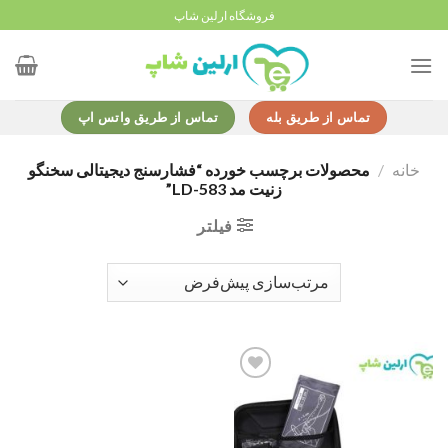
Ski
فروشگاه ارلین شاپ
t
conten
تماس از طریق بله
تماس از طریق واتس اپ
خانه
/
محصولات برچسب خورده “فشارسنج دیجیتالی سخنگو
زنیت مد LD-583”
فیلتر
Add to
wishlist