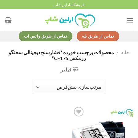
Ski
فروشگاه ارلین شاپ
t
conten
تماس از طریق بله
تماس از طریق واتس اپ
خانه
/
محصولات برچسب خورده “فشارسنج دیجیتالی سخنگو
رزمکس CF175”
فیلتر
Add to
wishlist