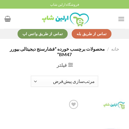
Ski
فروشگاه ارلین شاپ
t
conten
تماس از طریق بله
تماس از طریق واتس اپ
خانه
/
محصولات برچسب خورده “فشارسنج دیجیتالی بیورر
BM47”
فیلتر
Add to
wishlist