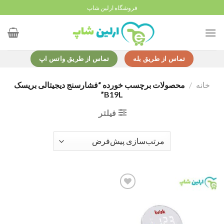
Ski
فروشگاه ارلین شاپ
t
conten
تماس از طریق بله
تماس از طریق واتس اپ
خانه
/
محصولات برچسب خورده “فشارسنج دیجیتالی بریسک
B19L”
فیلتر
Add to
wishlist