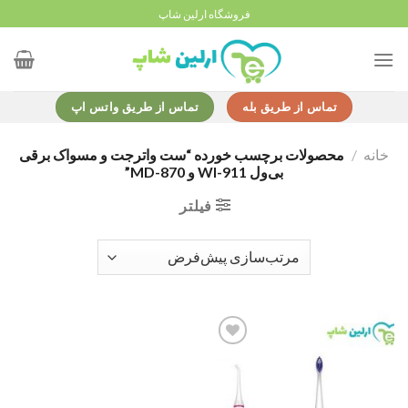
Ski
فروشگاه ارلین شاپ
t
conten
تماس از طریق بله
تماس از طریق واتس اپ
خانه
/
محصولات برچسب خورده “ست واترجت و مسواک برقی
بی‌ول WI-911 و MD-870”
فیلتر
Add to
wishlist