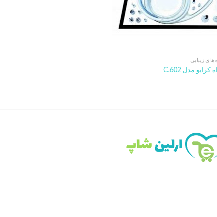
های زیبایی
کرایو مدل C.602