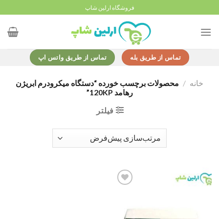
Ski
فروشگاه ارلین شاپ
t
conten
تماس از طریق بله
تماس از طریق واتس اپ
خانه
/
محصولات برچسب خورده “دستگاه میکرودرم ابریژن
رهامد 120KP”
فیلتر
Add to
wishlist