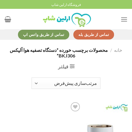
Ski
فروشگاه ارلین شاپ
t
conten
تماس از طریق بله
تماس از طریق واتس اپ
خانه
/
محصولات برچسب خورده “دستگاه تصفیه هوا آلپکس
BKJ306”
فیلتر
Add to
wishlist