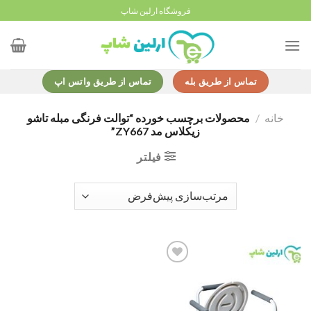
Ski
فروشگاه ارلین شاپ
t
conten
تماس از طریق بله
تماس از طریق واتس اپ
خانه
/
محصولات برچسب خورده “توالت فرنگی مبله تاشو
زیکلاس مد ZY667”
فیلتر
Add to
wishlist