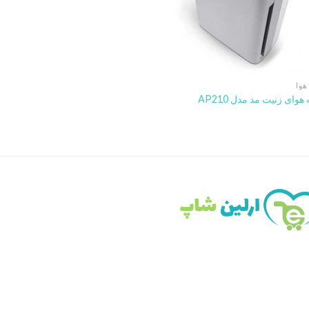
هوا
هوای زنیت مد مدل AP210