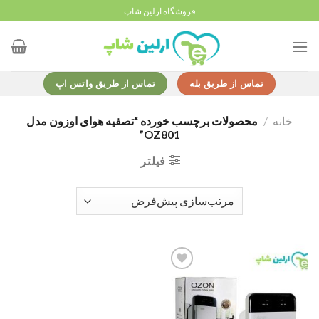
Ski
فروشگاه ارلین شاپ
t
conten
تماس از طریق بله
تماس از طریق واتس اپ
خانه
/
محصولات برچسب خورده “تصفیه هوای اوزون مدل
OZ801”
فیلتر
Add to
wishlist