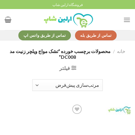
Ski
فروشگاه ارلین شاپ
t
conten
تماس از طریق بله
تماس از طریق واتس اپ
خانه
/
محصولات برچسب خورده “تشک مواج ویلچر زنیت مد
DC008”
فیلتر
Add to
wishlist