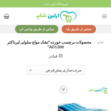
Ski
فروشگاه ارلین شاپ
t
conten
تماس از طریق بله
تماس از طریق واتس اپ
خانه
/
محصولات برچسب خورده “تشک مواج سلولی ایرداکتر
AD1200”
فیلتر
Add to
wishlist