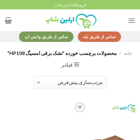
Ski
فروشگاه ارلین شاپ
t
conten
تماس از طریق بله
تماس از طریق واتس اپ
خانه
/
محصولات برچسب خورده “تشک برقی امسیگ HP108”
فیلتر
Add to
wishlist