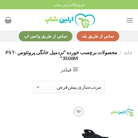
Ski
فروشگاه ارلین شاپ
t
conten
تماس از طریق بله
تماس از طریق واتس اپ
خانه
/
محصولات برچسب خورده “تردمیل خانگی پروتئوس PST-
3500M”
فیلتر
Add to
wishlist