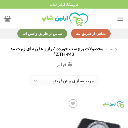
Ski
فروشگاه ارلین شاپ
t
conten
تماس از طریق بله
تماس از طریق واتس اپ
خانه
/
محصولات برچسب خورده “ترازو عقربه ای زنیت مد
ZTH-M3”
فیلتر
Add to
wishlist