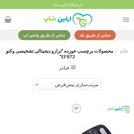
Ski
فروشگاه ارلین شاپ
t
conten
تماس از طریق بله
تماس از طریق واتس اپ
خانه
/
محصولات برچسب خورده “ترازو دیجیتالی تشخیصی وکتو
EF872”
فیلتر
Add to
wishlist