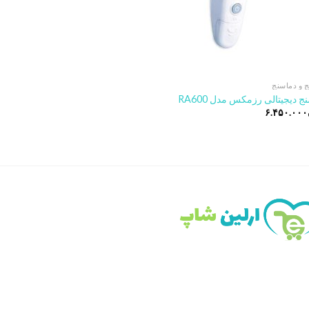
 و دماسنج
 دیجیتالی رزمکس مدل RA600
۶.۴۵۰.۰۰۰