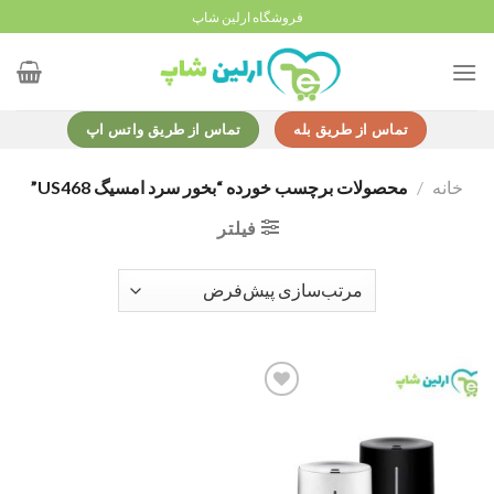
Ski
فروشگاه ارلین شاپ
t
conten
تماس از طریق بله
تماس از طریق واتس اپ
خانه
/
محصولات برچسب خورده “بخور سرد امسیگ US468”
فیلتر
Add to
wishlist