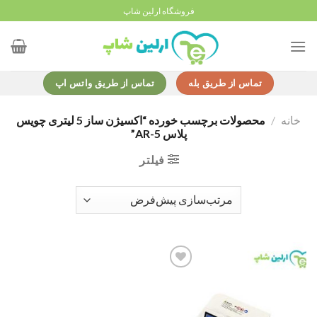
Ski
فروشگاه ارلین شاپ
t
conten
تماس از طریق بله
تماس از طریق واتس اپ
خانه
/
محصولات برچسب خورده “اکسیژن ساز 5 لیتری چویس
پلاس AR-5”
فیلتر
Add to
wishlist