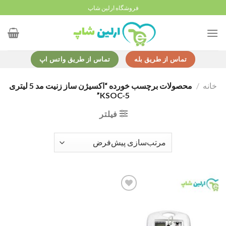
Ski
فروشگاه ارلین شاپ
t
conten
تماس از طریق بله
تماس از طریق واتس اپ
خانه
/
محصولات برچسب خورده “اکسیژن ساز زنیت مد 5 لیتری
KSOC-5”
فیلتر
Add to
wishlist