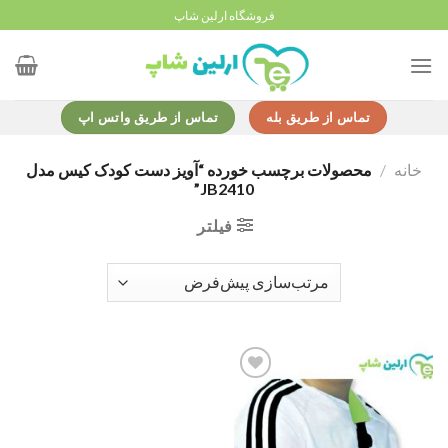
Ski
فروشگاه ارلین شاپ
t
conten
تماس از طریق بله
تماس از طریق واتس اپ
خانه
/
محصولات برچسب خورده “آویز دست کودک کیس مدل
JB2410”
فیلتر
Add to
wishlist