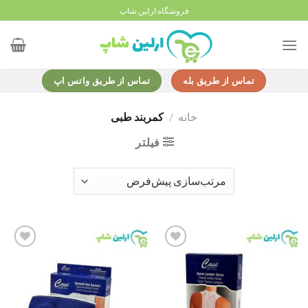
Ski
فروشگاه ارلین شاپ
t
conten
تماس از طریق بله
تماس از طریق واتس اپ
خانه
/
کمربند طبی
فیلتر
Add to
Add to
wishlist
wishlist