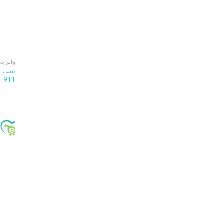
واترجت
ست وا
WI-911 و 0