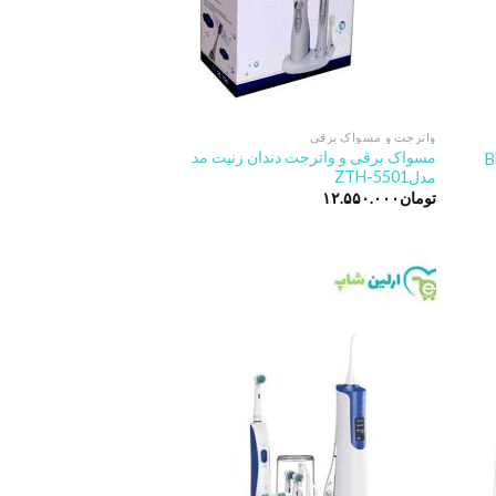
واترجت و مسواک برقی
مسواک برقی و واترجت دندان زنیت مد
مدلZTH-5501
تومان
۱۲.۵۵۰.۰۰۰
Add to
Add t
wishlist
wishlis