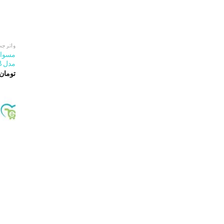
واترجت
مسواک
مدل CH-08
تومان