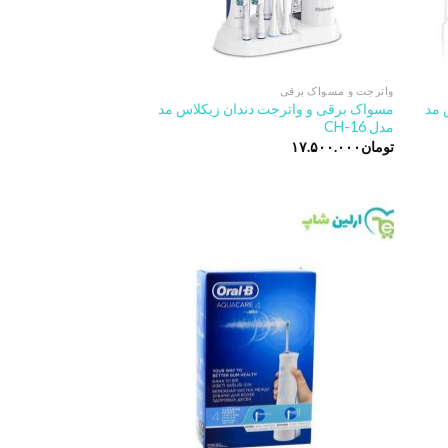
واترجت و مسواک برقی
 مد
مسواک برقی و واترجت دندان زیکلاس مد
مدل CH-16
تومان
۱۷.۵۰۰.۰۰۰
Add to
Add t
wishlist
wishlis