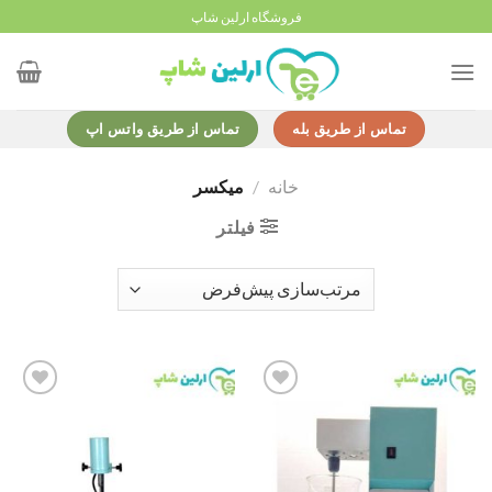
Ski
فروشگاه ارلین شاپ
t
conten
تماس از طریق بله
تماس از طریق واتس اپ
خانه
/
میکسر
فیلتر
Add to
Add to
wishlist
wishlist