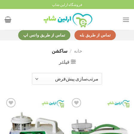
Ski
فروشگاه ارلین شاپ
t
conten
تماس از طریق بله
تماس از طریق واتس اپ
خانه
/
ساکشن
فیلتر
Add to
Add to
wishlist
wishlist